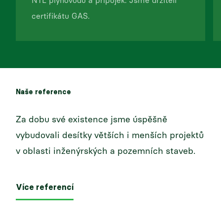
NTL plynovodů a přípojek. Jsme držiteli
certifikátu GAS.
Naše reference
Za dobu své existence jsme úspěšně
vybudovali desítky větších i menších projektů
v oblasti inženýrských a pozemních staveb.
Více referencí