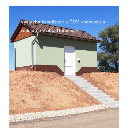
Výstavba kanalizace a ČOV, vodovodu a
vodojemu v obci Hořesedly